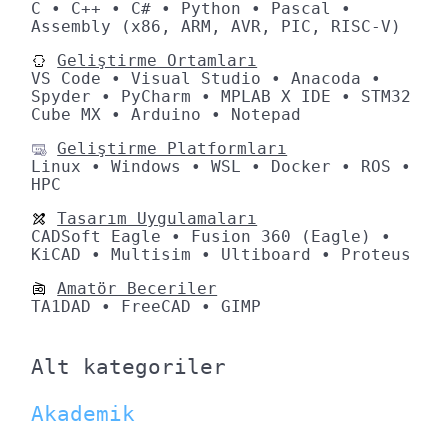
C • C++ • C# • Python • Pascal •
Assembly (x86, ARM, AVR, PIC, RISC-V)
Geliştirme Ortamları
VS Code • Visual Studio • Anacoda •
Spyder • PyCharm • MPLAB X IDE • STM32
Cube MX • Arduino • Notepad
Geliştirme Platformları
Linux • Windows • WSL • Docker • ROS •
HPC
Tasarım Uygulamaları
CADSoft Eagle • Fusion 360 (Eagle) •
KiCAD • Multisim • Ultiboard • Proteus
Amatör Beceriler
TA1DAD • FreeCAD • GIMP
Alt kategoriler
Akademik