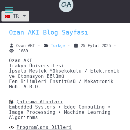
Dilinizi seçin
TR
Ozan AKI Blog Sayfası
Ozan AKI
Türkçe
25 Eylül 2025
1689
Ozan AKI
Trakya Üniversitesi
İpsala Meslek Yüksekokulu / Elektronik
ve Otomasyon Bölümü
Fen Bilimleri Enstitüsü / Mekatronik
Müh. A.B.D.
Çalışma Alanları
Embedded Systems • Edge Computing •
Image Processing • Machine Learning
Algorithms
Programlama Dilleri