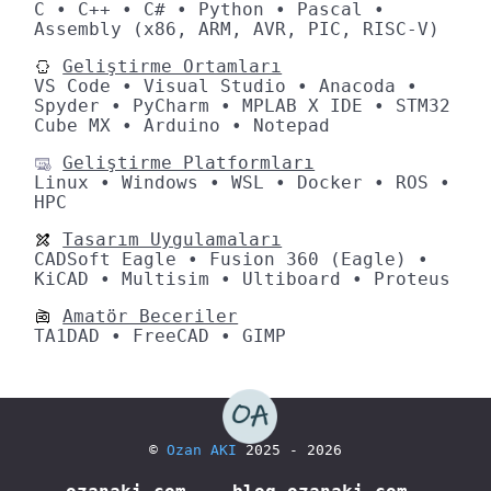
C • C++ • C# • Python • Pascal •
Assembly (x86, ARM, AVR, PIC, RISC-V)
Geliştirme Ortamları
VS Code • Visual Studio • Anacoda •
Spyder • PyCharm • MPLAB X IDE • STM32
Cube MX • Arduino • Notepad
Geliştirme Platformları
Linux • Windows • WSL • Docker • ROS •
HPC
Tasarım Uygulamaları
CADSoft Eagle • Fusion 360 (Eagle) •
KiCAD • Multisim • Ultiboard • Proteus
Amatör Beceriler
TA1DAD • FreeCAD • GIMP
©
Ozan AKI
2025 - 2026